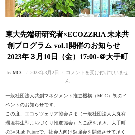
東大先端研研究者×ECOZZRIA 未来共
創プログラム vol.1開催のお知らせ
2023年３月10日（金）17:00-＠大手町
投
by
MCC
2023年3月2日
コメントを受け付けていませ
稿
ん
日:
一般社団法人共創マネジメント推進機構（MCC）初のイ
ベントのお知らせです。
この度、エコッツェリア協会さま（一般社団法人大丸有
環境共生型まちづくり推進協会）とご縁を頂き、大手町
の3×3Lab Futureで、社会人向け勉強会を開催させて頂く